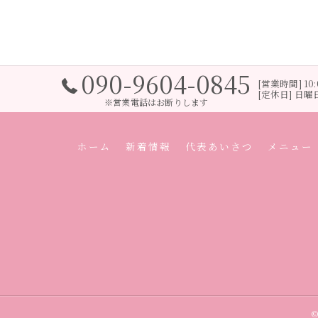
090-9604-0845
[営業時間] 1
[定休日] 日曜
※営業電話はお断りします
ホーム
新着情報
代表あいさつ
メニュー
©